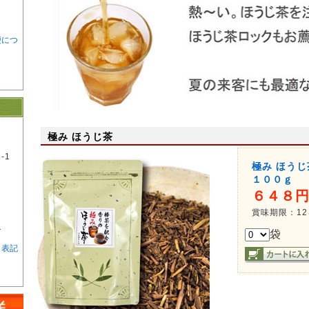
便につ
極み ほうじ茶
-1
極み ほうじ
１００ｇ
６４８
賞味期限：1
ー
袋
く表記