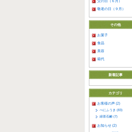
父の日（６月）
敬老の日（９月）
その他
お菓子
食品
美容
箱代
新着記事
カテゴリ
お客様の声 (2)
べにふうき (83)
緑茶石鹸 (7)
お知らせ (2)