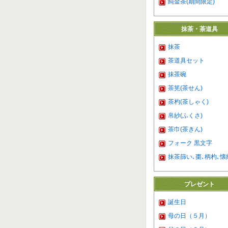
純金茶(期間限定)
抹茶・茶道具
抹茶
茶道具セット
抹茶碗
茶筅(茶せん)
茶杓(茶しゃく)
帛紗(ふくさ)
茶巾(茶きん)
フォーク 黒文字
抹茶篩い､棗､柄杓､懐
プレゼント
誕生日
母の日（５月）