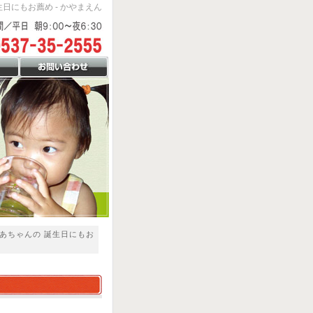
日にもお薦め - かやまえん
ばあちゃんの 誕生日にもお