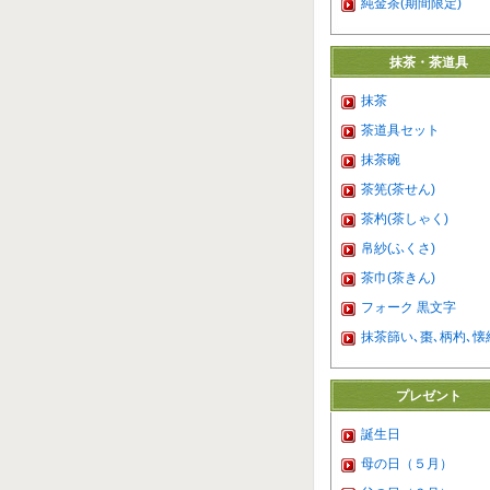
純金茶(期間限定)
抹茶・茶道具
抹茶
茶道具セット
抹茶碗
茶筅(茶せん)
茶杓(茶しゃく)
帛紗(ふくさ)
茶巾(茶きん)
フォーク 黒文字
抹茶篩い､棗､柄杓､懐
プレゼント
誕生日
母の日（５月）