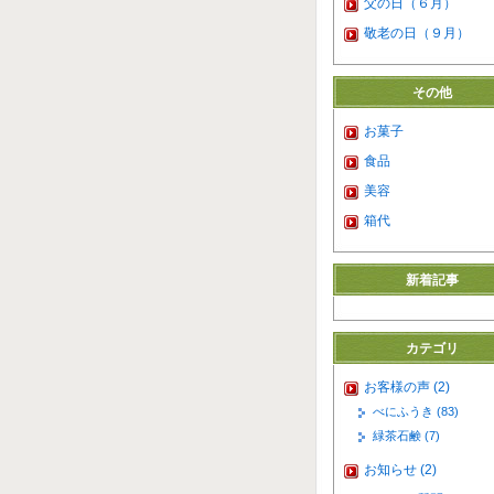
父の日（６月）
敬老の日（９月）
その他
お菓子
食品
美容
箱代
新着記事
カテゴリ
お客様の声 (2)
べにふうき (83)
緑茶石鹸 (7)
お知らせ (2)