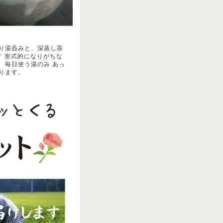
り湯呑みと、深蒸し茶
す 形式的になりがちな
 毎日使う湯のみ あっ
ります。