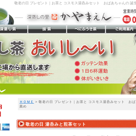
敬老の日 プレゼント｜お茶と コスモス湯呑みセット おばあちゃんの 誕生
ＨＯＭＥ
> 敬老の日 プレゼント｜お茶と コスモス湯呑みセット お
内
薦め
日
敬老の日 湯呑みと煎茶セット