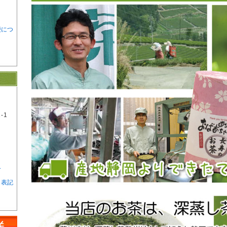
便につ
-1
ー
く表記