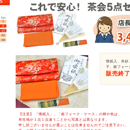
Sat
1
8
15
22
29
懐紙入、帛紗
時
子、銀フォー
販売終
【注意】 「懐紙入」、「銀フォーク・ケース」の柄や色は、
布生地が１点１点違うことから写真とは異なります。
申し訳ございませんが選ぶことは出来ませんのでご注意下さい。