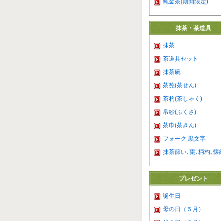
純金茶(期間限定)
抹茶・茶道具
抹茶
茶道具セット
抹茶碗
茶筅(茶せん)
茶杓(茶しゃく)
帛紗(ふくさ)
茶巾(茶きん)
フォーク 黒文字
抹茶篩い､棗､柄杓､懐
プレゼント
誕生日
母の日（５月）