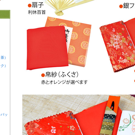
ト茶）
ンク）
ーバッ