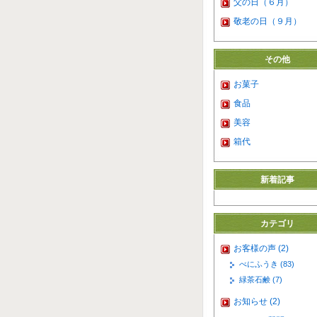
父の日（６月）
敬老の日（９月）
その他
お菓子
食品
美容
箱代
新着記事
カテゴリ
お客様の声 (2)
べにふうき (83)
緑茶石鹸 (7)
お知らせ (2)