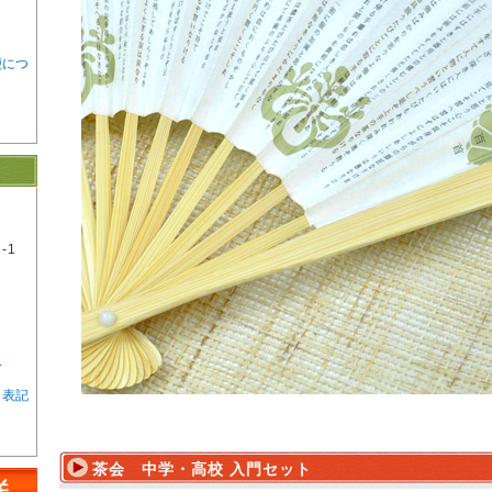
便につ
-1
ー
く表記
茶会 中学・高校 入門セット