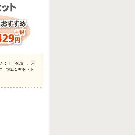
 ふくさ（化繊）、扇
ク、懐紙１帖セット
了